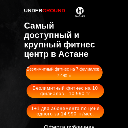
UNDER
GROUND
Самый
доступный и
крупный фитнес
центр в Астане
Безлимитный фитнес на 7 филиалов -
7 490 тг
Безлимитный фитнес на 10
филиалов - 10 990 тг
1+1 два абонемента по цене
одного за 14 990 тг/мес.
Оферта публичная