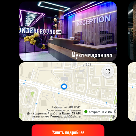
МЫ ЗАБОТИМСЯ О ВАС
Мухамедханова
ДОСТИГАЙ ЖЕЛАЕМОГО
РЕЗУЛЬТАТА
У нас работают только лучшие
тренера, которые проходят
строжайший отбор. Любой из них
поможет вам достичь фигуры
мечты
Узнать подробнее