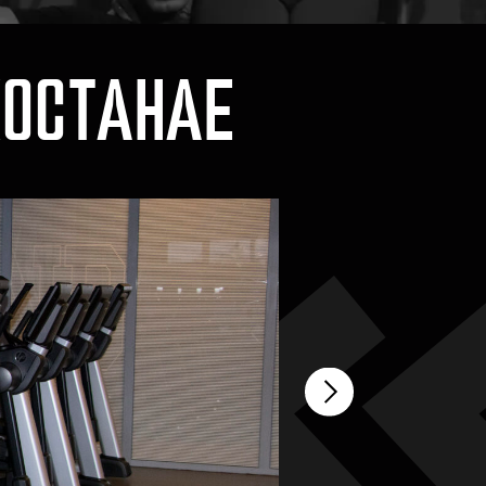
АНАЕ
АРТА НА 12
В
рести всего за 10 990 тг