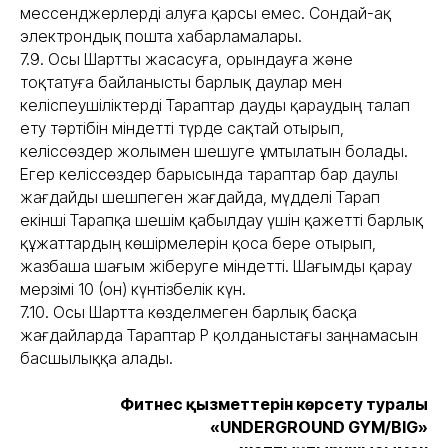
мессенджерлерді алуға қарсы емес. Сондай-ақ
электрондық пошта хабарламалары.
7.9. Осы Шартты жасасуға, орындауға және
тоқтатуға байланысты барлық даулар мен
келіспеушіліктерді Тараптар дауды қараудың талап
ету тәртібін міндетті түрде сақтай отырып,
келіссөздер жолымен шешуге ұмтылатын болады.
Егер келіссөздер барысында тараптар бар даулы
жағдайды шешпеген жағдайда, мүдделі Тарап
екінші Тарапқа шешім қабылдау үшін қажетті барлық
құжаттардың көшірмелерін қоса бере отырып,
жазбаша шағым жіберуге міндетті. Шағымды қарау
мерзімі 10 (он) күнтізбелік күн.
7.10. Осы Шартта көзделмеген барлық басқа
жағдайларда Тараптар ҚР қолданыстағы заңнамасын
басшылыққа алады.
Фитнес қызметтерін көрсету туралы
«UNDERGROUND GYM/BIG»