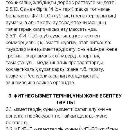
техникалық жабдықты дербес реттеуге міндетті.
2.5.10. Өзімен бірге 14 (он төрт) жасқа толмаған
балаларды ФИТНЕС клубтың (тренажер залының)
аумағына алып келу. Қауіпсіздік техникасының
талаптарын қамтамасыз ету мақсатында.
2.5.11. ФИТНЕС клуб аумағында кез-келген
коммерциялық қызметті жүргізу, атап айтқанда:
тауарлар мен қызметтерді сату, оның ішінде жеке
тренинг, жарнамалық өнімдерді, спорттық
тамақтануды, медициналық препараттарды,
косметикалық құралдарды және т.б. тарату.
Қазақстан Республикасының қолданыстағы
заңнамасына сәйкес органдар.
3. ФИТНЕС ҚЫЗМЕТТЕРІНІҢ ҚҰНЫ ЖӘНЕ ЕСЕПТЕУ
ТӘРТІБІ
3.1. Қызметтердің құны қызметті сатып алу күніне
арналған прейскурантпен айқындалады және
бекітіледі.
3.2. КЛИЕНТ қызметтердің құнын ФИТНЕС-клубтың