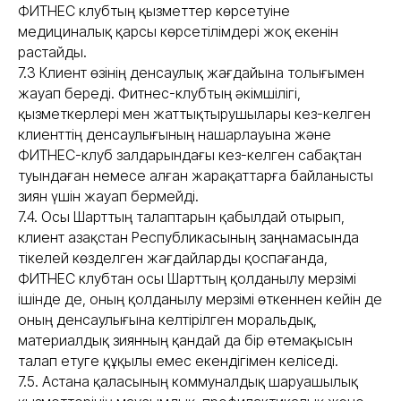
ФИТНЕС клубтың қызметтер көрсетуіне
медициналық қарсы көрсетілімдері жоқ екенін
растайды.
7.3 Клиент өзінің денсаулық жағдайына толығымен
жауап береді. Фитнес-клубтың әкімшілігі,
қызметкерлері мен жаттықтырушылары кез-келген
клиенттің денсаулығының нашарлауына және
ФИТНЕС-клуб залдарындағы кез-келген сабақтан
туындаған немесе алған жарақаттарға байланысты
зиян үшін жауап бермейді.
7.4. Осы Шарттың талаптарын қабылдай отырып,
клиент Қазақстан Республикасының заңнамасында
тікелей көзделген жағдайларды қоспағанда,
ФИТНЕС клубтан осы Шарттың қолданылу мерзімі
ішінде де, оның қолданылу мерзімі өткеннен кейін де
оның денсаулығына келтірілген моральдық,
материалдық зиянның қандай да бір өтемақысын
талап етуге құқылы емес екендігімен келіседі.
7.5. Астана қаласының коммуналдық шаруашылық