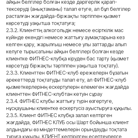
айқын белгілер болған кезде дәрігерлік қарап-
тексеруді (анықтаманы) талап етуге, ал бұл белгілер
расталған жағдайда-біржақты тәртіппен қызмет
көрсетуді уақытша тоқтатуға;
2.3.2. Клиенттің алкогольдік немесе есірткілік мас
күйінде екендігі немесе жаттығу аумақтарына кез
келген қару, жарылғыш немесе улы заттарды алып
келуге тырысатыны айқын белгілері болған кезде
клиентке ФИТНЕС-клубқа кіруден бас тарту (қызмет
көрсетуді біржақты тәртіппен уақытша тоқтату).
2.3.3. Клиенттен ФИТНЕС-клуб ережелерін бұзатын
әрекеттерді тоқтатуды талап ету, ал ФИТНЕС-клуб
қызметкерлерінің ескертулерін елемеген жағдайда
клиенттен ФИТНЕС-клубтан кетуін сұрау
2.3.4. ФИТНЕС клубы жаттығу түрін өзгертуге,
нұсқаушыны клиентке ескертусіз ауыстыруға құқылы.
2.3.5. Клиент ФИТНЕС клубқа залал келтірген
жағдайда, ФИТНЕС КЛУБ осы Шарт бойынша клиент
алдындағы өз міндеттемелерін орындауды тоқтата
тұруға құқылы. КЛИЕНТ келтірілген есептеулерге