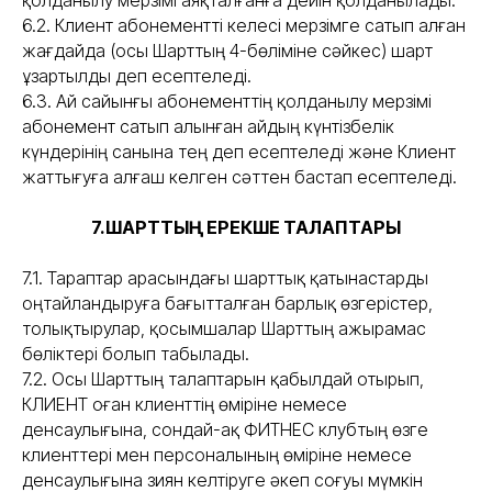
қолданылу мерзімі аяқталғанға дейін қолданылады.
6.2. Клиент абонементті келесі мерзімге сатып алған
жағдайда (осы Шарттың 4-бөліміне сәйкес) шарт
ұзартылды деп есептеледі.
6.3. Ай сайынғы абонементтің қолданылу мерзімі
абонемент сатып алынған айдың күнтізбелік
күндерінің санына тең деп есептеледі және Клиент
жаттығуға алғаш келген сәттен бастап есептеледі.
7.ШАРТТЫҢ ЕРЕКШЕ ТАЛАПТАРЫ
7.1. Тараптар арасындағы шарттық қатынастарды
оңтайландыруға бағытталған барлық өзгерістер,
толықтырулар, қосымшалар Шарттың ажырамас
бөліктері болып табылады.
7.2. Осы Шарттың талаптарын қабылдай отырып,
КЛИЕНТ оған клиенттің өміріне немесе
денсаулығына, сондай-ақ ФИТНЕС клубтың өзге
клиенттері мен персоналының өміріне немесе
денсаулығына зиян келтіруге әкеп соғуы мүмкін