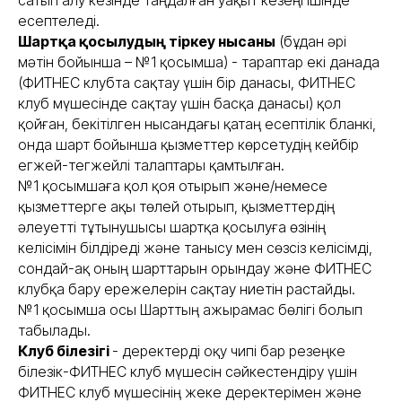
сатып алу кезінде таңдалған уақыт кезеңі ішінде
есептеледі.
Шартқа қосылудың тіркеу нысаны
(бұдан әрі
мәтін бойынша – №1 қосымша) - тараптар екі данада
(ФИТНЕС клубта сақтау үшін бір данасы, ФИТНЕС
клуб мүшесінде сақтау үшін басқа данасы) қол
қойған, бекітілген нысандағы қатаң есептілік бланкі,
онда шарт бойынша қызметтер көрсетудің кейбір
егжей-тегжейлі талаптары қамтылған.
№1 қосымшаға қол қоя отырып және/немесе
қызметтерге ақы төлей отырып, қызметтердің
әлеуетті тұтынушысы шартқа қосылуға өзінің
келісімін білдіреді және танысу мен сөзсіз келісімді,
сондай-ақ оның шарттарын орындау және ФИТНЕС
клубқа бару ережелерін сақтау ниетін растайды.
№1 қосымша осы Шарттың ажырамас бөлігі болып
табылады.
Клуб білезігі
- деректерді оқу чипі бар резеңке
білезік-ФИТНЕС клуб мүшесін сәйкестендіру үшін
ФИТНЕС клуб мүшесінің жеке деректерімен және