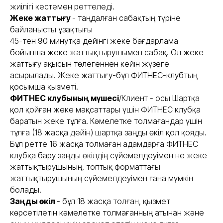
жиілігі кестемен реттеледі.
Жеке жаттығу
- таңдалған сабақтың түріне
байланысты ұзақтығы
45-тен 90 минутқа дейінгі жеке бағдарлама
бойынша жеке жаттықтырушымен сабақ. Ол жеке
жаттығу ақысын төлегеннен кейін жүзеге
асырылады. Жеке жаттығу-бұл ФИТНЕС-клубтың
қосымша қызметі.
ФИТНЕС клубының мүшесі
/Клиент - осы Шартқа
қол қойған жеке мақсаттары үшін ФИТНЕС клубқа
баратын жеке тұлға. Кәмелетке толмағандар үшін
тұлға (18 жасқа дейін) шартқа заңды өкіл қол қояды.
Бұл ретте 16 жасқа толмаған адамдарға ФИТНЕС
клубқа бару заңды өкілдің сүйемелдеуімен не жеке
жаттықтырушының, топтық форматтағы
жаттықтырушының сүйемелдеуімен ғана мүмкін
болады.
Заңды өкіл
- бұл 18 жасқа толған, қызмет
көрсетілетін кәмелетке толмағанның атынан және