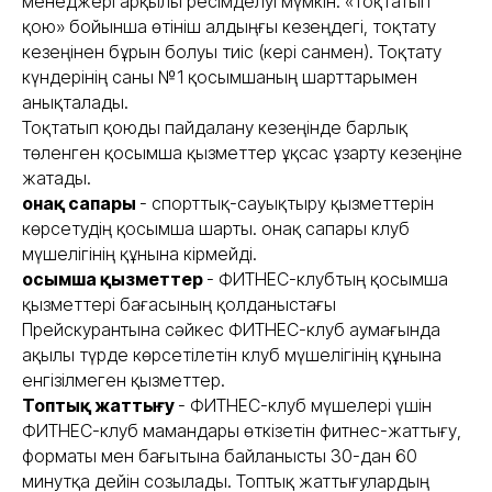
менеджері арқылы ресімделуі мүмкін. «Тоқтатып
қою» бойынша өтініш алдыңғы кезеңдегі, тоқтату
кезеңінен бұрын болуы тиіс (кері санмен). Тоқтату
күндерінің саны №1 қосымшаның шарттарымен
анықталады.
Тоқтатып қоюды пайдалану кезеңінде барлық
төленген қосымша қызметтер ұқсас ұзарту кезеңіне
жатады.
Қонақ сапары
- спорттық-сауықтыру қызметтерін
көрсетудің қосымша шарты. Қонақ сапары клуб
мүшелігінің құнына кірмейді.
Қосымша қызметтер
- ФИТНЕС-клубтың қосымша
қызметтері бағасының қолданыстағы
Прейскурантына сәйкес ФИТНЕС-клуб аумағында
ақылы түрде көрсетілетін клуб мүшелігінің құнына
енгізілмеген қызметтер.
Топтық жаттығу
- ФИТНЕС-клуб мүшелері үшін
ФИТНЕС-клуб мамандары өткізетін фитнес-жаттығу,
форматы мен бағытына байланысты 30-дан 60
минутқа дейін созылады. Топтық жаттығулардың