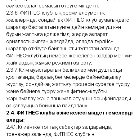
сәйкес залал сомасын өтеуге міндетті.
2.3.6. ФИТНЕС-клубтың ресми әлеуметтік
желілерінде, сондай-ақ ФИТНЕС-клуб аумағында іс-
шаралар басталатын күнге дейін кемінде үш күн
бұрын жалпыға қолжетімді жерде ақпарат
орналастырылған жағдайда, оларда түрлі іс-
шаралар өткізуге байланысты тұтастай алғанда
ФИТНЕС-клубтың немесе жекелеген залдар мен үй-
жайлардың жұмыс режимін өзгерту.
2.3.7. Киім ауыстыратын бөлмелер мен душтарды
қоспағанда, барлық бөлмелерде бейнебақылау
жүргізу, сондай-ақ жаттығу процесін суретке түсіру
және бейнеге түсіру және фитнес-клубты
жарнамалау және танымал ету үшін осы файлдарды
өз қалауыңыз бойынша пайдалану.
2.4. ФИТНЕС клубы өзіне келесі міндеттемелерді
алады:
2.4.1. Клиентке топтық сабақтар залдарында,
тренажер залында, ФИТНЕС клубтың