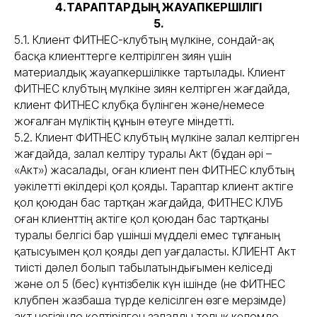
4.ТАРАПТАРДЫҢ ЖАУАПКЕРШІЛІГІ
5.
5.1. Клиент ФИТНЕС-клубтың мүлкіне, сондай-ақ
басқа клиенттерге келтірілген зиян үшін
материалдық жауапкершілікке тартылады. Клиент
ФИТНЕС клубтың мүлкіне зиян келтірген жағдайда,
клиент ФИТНЕС клубқа бүлінген және/немесе
жоғалған мүліктің құнын өтеуге міндетті.
5.2. Клиент ФИТНЕС клубтың мүлкіне залал келтірген
жағдайда, залал келтіру туралы Акт (бұдан әрі –
«Акт») жасалады, оған клиент пен ФИТНЕС клубтың
уәкілетті өкілдері қол қояды. Тараптар клиент актіге
қол қоюдан бас тартқан жағдайда, ФИТНЕС КЛУБ
оған клиенттің актіге қол қоюдан бас тартқаны
туралы белгісі бар үшінші мүдделі емес тұлғаның
қатысуымен қол қояды деп уағдаласты. КЛИЕНТ Акт
тиісті дәлел болып табылатындығымен келіседі
және ол 5 (бес) күнтізбелік күн ішінде (не ФИТНЕС
клубпен жазбаша түрде келісілген өзге мерзімде)
акт негізінде келтірілген залалды толық көлемде