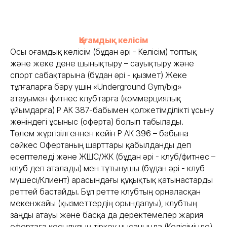
Қоғамдық келісім
Осы Қоғамдық келісім (бұдан әрі - Келісім) топтық
және жеке дене шынықтыру – сауықтыру және
спорт сабақтарына (бұдан әрі - қызмет) Жеке
тұлғаларға бару үшін «Underground Gym/big»
атауымен фитнес клубтарға (коммерциялық
ұйымдарға) ҚР АК 387-бабымен қолжетімділікті ұсыну
жөніндегі ұсыныс (оферта) болып табылады.
Төлем жүргізілгеннен кейін ҚР АК 396 – бабына
сәйкес Офертаның шарттары қабылданды деп
есептеледі және ЖШС/ЖК (бұдан әрі - клуб/фитнес –
клуб деп аталады) мен тұтынушы (бұдан әрі - клуб
мүшесі/Клиент) арасындағы құқықтық қатынастарды
реттей бастайды. Бұл ретте клубтың орналасқан
мекенжайы (қызметтердің орындалуы), клубтың
заңды атауы және басқа да деректемелер жария
офертаға қосылудың тіркеу нысанында (Келісімінде)