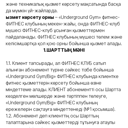
және техникалық қызмет көрсету мақсатында басқа
да мүмкін үй-жайларда.
Қызмет көрсету орны
– «Underground Gym» фитнес-
ФИТНЕС клубының мекен-жайы, онда ФИТНЕС-клуб
мүшесі ФИТНЕС-клуб ұсынған қызметтермен
пайдаланады. ФИТНЕС клубының мүшесі төлем және
келісімшартқа қол қою орны бойынша қызмет алады.
1.ШАРТТЫҢ МӘНІ
1.1. Клиент тапсырады, ал ФИТНЕС КЛУБ сатып
алынған абонемент түріне сәйкес тізбе бойынша
«Underground Gym/Big» ФИТНЕС клубында клиентке
фитнес қызметтерін көрсету бойынша өзіне
міндеттеме алады. КЛИЕНТ абонементті осы Шартта
көзделген мөлшерде және тәртіппен төлеуге,
«Underground Gym/Big» ФИТНЕС клубының
ережелерін сақтауға міндеттенеді (№1 қосымша).
1.2. Абонемент деп клиенттің осы Шарттың
талаптарына сәйкес қызметтерді тұтынуға атаулы