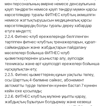
мен персоналының өміріне немесе денсаулығына
қауіп төндіретін немесе қауіп төндіруі мүмкін қарсы
көрсетілімдер туралы ФИТНЕС клубтың әкімшілігін
немесе жаттықтырушысын медициналық қарсы
көрсетілімдердің болуы туралы дереу хабардар
етуге міндетті;
2.2.4. Фитнес-клуб ережелерінде белгіленген
тәртіппен фитнес-клубтың тренажерларын, құрал-
саймандарын және жабдықтарын пайдалану
мәселелері бойынша ФИТНЕС-клуб
қызметкерлерінен ұсыныстар алу, Қауіпсіздік
техникасы және өрт қауіпсіздігі ережелері бойынша
нұсқаулықтан өту;
2.2.5. Фитнес қызметтерінің құнын уақтылы төлеу,
осы Шарттың 4-бөліміне сәйкес, абонемент
автоматты түрде төленген күннен бастап 7 күннен
кейін іске қосылады;
2.2.6. ФИТНЕС клубтың мүлкіне ұқыпты қарау,
жабдықтың бұзылуын болдырмау және кезекші