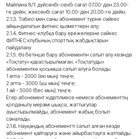
Майлина 8/1: дүйсенбі-сенбі сағат 07.00-ден 23.00-
ге дейін, жексенбі сағат 10.00-ден 20.00-ге дейін,
2.1.3. Тізбесі мен саны абонемент түріне сәйкес
айқындалатын фитнес қызметтерін алу;
2.1.4. Фитнес-клубқа бару ережелеріне сәйкес
ФИТНЕС клубының спорттық жабдықтарын
пайдалану
2.1.5. Өз бетінше бару абонементін сатып алу кезінде
«Тоқтату» қарастырылмаған. «Тоқтатуды»
абонементке қосымша сатып алуға болады
1 апта - 2000 (екі мың) теңге;
2 апта - 3000 (үш мың) теңге;
1 ай - 5000 (бес мың) теңге.
Егер абонемент кідіртілмесе немесе абонементтің
қолданылу мерзімі шықса, жаттығулар
ауыстырылмайды, абонемент жабық болып
саналады.
2.1.6. Науқандық абонементті сатып алған кезде
абонемент қайтаруға және айырбастауға жатпайды.