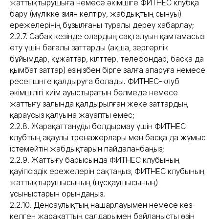
жаттықтырушыға немесе әкімшіге ФИТНЕС клубқа
бару (мүлікке зиян келтіру, жабдықтың сынуы)
ережелерінің бұзылғаны туралы дереу хабарлау;
2.2.7. Сабақ кезінде олардың сақталуын қамтамасыз
ету үшін бағалы заттарды (ақша, зергерлік
бұйымдар, құжаттар, кілттер, телефондар, басқа да
қымбат заттар) өзіңізбен бірге залға апаруға немесе
ресепшнге қалдыруға болады. ФИТНЕС-клуб
әкімшілігі киім ауыстыратын бөлмеде немесе
жаттығу залында қалдырылған жеке заттардың
қараусыз қалуына жауапты емес;
2.2.8. Жарақаттануды болдырмау үшін ФИТНЕС
клубтың ақаулы тренажерлары мен басқа да жұмыс
істемейтін жабдықтарын пайдаланбаңыз;
2.2.9. Жаттығу барысында ФИТНЕС клубының
қауіпсіздік ережелерін сақтаңыз, ФИТНЕС клубының
жаттықтырушысының (нұсқаушысының)
ұсыныстарын орындаңыз.
2.2.10. Денсаулықтың нашарлауымен немесе кез-
келген жарақаттың салдарымен байланысты өзін