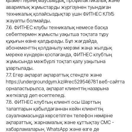
қызметтерінің маусымдық, профилактикалық және
авариялық жұмыстарды жүргізуінен туындаған
техникалық қолайсыздықтар үшін ФИТНЕС КЛУБ
жауапты болмайды.
7.6. ФИТНЕС клубы техникалық немесе басқа
себептермен жұмысты уақытша тоқтата тұру
құқығын өзіне қалдырады. Бұл жағдайда,
абонементтің қолданылу мерзімі жаңа жылдық
мереке күндерін қоспағанда, ФИТНЕС клубтың
жұмысында мәжбүрлі тоқтап қалу уақытына
ұзартылады.
7.7. Егер ақпарат ақпараттық стендте және
https://undergroundgym.kz/#rec529546781 веб-сайтта
орналастырылса, ақпарат клиенттің назарына
жеткізілді деп есептеледі.
7.8. ФИТНЕС клубтың клиенті осы Шарттың
талаптарын қабылдағаннан кейін клиенттің
сауалнамасында көрсетілген телефон нөміріне
ақпараттық, жарнамалық және құттықтау СМС -
хабарламаларын, WhatsApp және өзге де