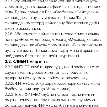
2.1.7. Абонементті пайдалану кезінде Клиент «Gym»
форматындағы «Тархана» филиалынан ақылы негізде
«Ұлы Дала», «Мәңгілік Ел», «Сәтбаев», «Сейфуллин»
филиалдарына ауысуға құқылы. Төлем Жаңа
филиалда Қызметтерді пайдалану басталғанға дейін
жүзеге асырылады.
2.1.8. Абонементті пайдаланған кезде Клиент ақылы
негізде «Нәжімеденова», «Тұран», «Мұхамедханова»
филиалдарында «Gym» форматынан «Big» форматына
ауысуға құқылы. Төлем Қызметтерді жаңа форматта
пайдалану басталғанға дейін жүргізіледі.
2.2. КЛИЕНТ міндетті:
2.2.1. ФИТНЕС-клубта тіркелудің тиісті рәсімінен өту:
сауалнамалық деректерді толтыру, байланыс
ақпаратын ұсыну, фото сәйкестендіруден өту;
2.2.2. ФИТНЕС клубқа бару ережелерін сақтау және
бұзбау (жария шартқа №1 қосымша);
2.2.3. Егер ФИТНЕС клубтың қызметтері клиенттің
өміріне немесе денсаулығына зиян келтіруі мүмкін
болса, сондай-ақ ФИТНЕС клубтың өзге клиенттері