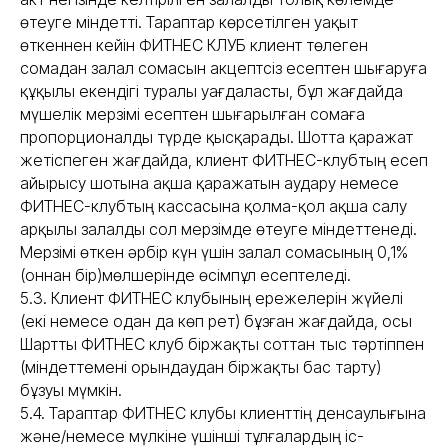
өтеуге міндетті. Тараптар көрсетілген уақыт
өткеннен кейін ФИТНЕС КЛУБ клиент төлеген
сомадан залал сомасын акцептсіз есептен шығаруға
құқылы екендігі туралы уағдаласты, бұл жағдайда
мүшелік мерзімі есептен шығарылған сомаға
пропорционалды түрде қысқарады. Шотта қаражат
жетіспеген жағдайда, клиент ФИТНЕС-клубтың есеп
айырысу шотына ақша қаражатын аудару немесе
ФИТНЕС-клубтың кассасына қолма-қол ақша салу
арқылы залалды сол мерзімде өтеуге міндеттенеді.
Мерзімі өткен әрбір күн үшін залал сомасының 0,1%
(оннан бір)мөлшерінде өсімпұл есептеледі.
5.3. Клиент ФИТНЕС клубының ережелерін жүйелі
(екі немесе одан да көп рет) бұзған жағдайда, осы
Шартты ФИТНЕС клуб біржақты соттан тыс тәртіппен
(міндеттемені орындаудан біржақты бас тарту)
бұзуы мүмкін.
5.4. Тараптар ФИТНЕС клубы клиенттің денсаулығына
және/немесе мүлкіне үшінші тұлғалардың іс-