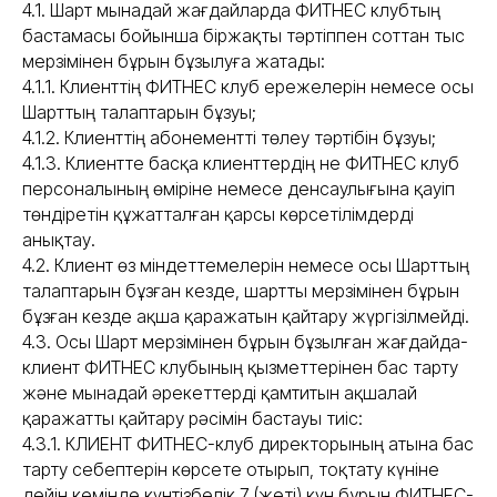
4.1. Шарт мынадай жағдайларда ФИТНЕС клубтың
бастамасы бойынша біржақты тәртіппен соттан тыс
мерзімінен бұрын бұзылуға жатады:
4.1.1. Клиенттің ФИТНЕС клуб ережелерін немесе осы
Шарттың талаптарын бұзуы;
4.1.2. Клиенттің абонементті төлеу тәртібін бұзуы;
4.1.3. Клиентте басқа клиенттердің не ФИТНЕС клуб
персоналының өміріне немесе денсаулығына қауіп
төндіретін құжатталған қарсы көрсетілімдерді
анықтау.
4.2. Клиент өз міндеттемелерін немесе осы Шарттың
талаптарын бұзған кезде, шартты мерзімінен бұрын
бұзған кезде ақша қаражатын қайтару жүргізілмейді.
4.3. Осы Шарт мерзімінен бұрын бұзылған жағдайда-
клиент ФИТНЕС клубының қызметтерінен бас тарту
және мынадай әрекеттерді қамтитын ақшалай
қаражатты қайтару рәсімін бастауы тиіс:
4.3.1. КЛИЕНТ ФИТНЕС-клуб директорының атына бас
тарту себептерін көрсете отырып, тоқтату күніне
дейін кемінде күнтізбелік 7 (жеті) күн бұрын ФИТНЕС-