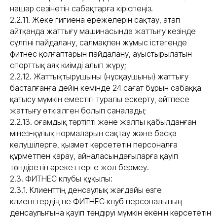
нашар сезінетін сабақтарға кіріспеңіз.
2.2.11. Жеке гигиена ережелерін сақтау, атап
айтқанда жаттығу машинасында жаттығу кезінде
сүлгіні пайдалану, салмақпен жұмыс істегенде
фитнес қолғаптарын пайдалану, ауыстырылатын
спорттық аяқ киімді алып жүру;
2.2.12. Жаттықтырушыны (нұсқаушыны) жаттығу
басталғанға дейін кемінде 24 сағат бұрын сабаққа
қатысу мүмкін еместігі туралы ескерту, әйтпесе
жаттығу өткізілген болып саналады;
2.2.13. Қоғамдық тәртіпті және жалпы қабылданған
мінез-құлық нормаларын сақтау және басқа
келушілерге, қызмет көрсететін персоналға
құрметпен қарау, айналасындағыларға қауіп
төндіретін әрекеттерге жол бермеу.
2.3. ФИТНЕС клубы құқылы:
2.3.1. Клиенттің денсаулық жағдайы өзге
клиенттердің не ФИТНЕС клуб персоналының
денсаулығына қауіп төндіруі мүмкін екенін көрсететін