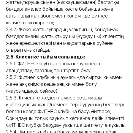
жаттықтырушысымен (нұсқаушысымен) бастапқы
бағдарламалар бойынша кесте бойынша және
сатып алынған абонемент көлемінде фитнес
қызметтерін көрсету;
2.4.2. Жеке жаттығулардың ұзақтығын, сондай-ақ
бағдарламаны жаттықтырушы (нұсқаушы) клиенттің
жеке ерекшеліктері мен мақсаттарына сүйене
отырып анықтайды.
2.5. Клиентке тыйым салынады:
2.5.1. ФИТНЕС-клубтың басқа келушілерін
алаңдатпау, тазалық пен тәртіпті бұзу.
2.5.2. Фитнес клубының аумағында сыртқы киіммен
және аяқ киімсіз көше аяқ киімімен болу
(маусымдыққа сәйкес).
2.5.3. Клиентте жедел немесе созылмалы
инфекциялық және/немесе тері ауруының белгілері
болған кезде ФИТНЕС клубына бару. Әйтпесе,
Орындаушы толық сауығып кеткенге дейін Клиентті
ФИТНЕС клубқа барудан уақытша шеттетуге құқылы.
2.5.4. Фитнес-клубтың басқа келушілеріне сабақ