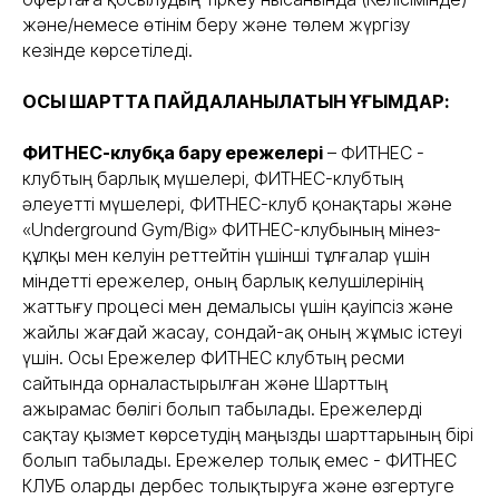
және/немесе өтінім беру және төлем жүргізу
кезінде көрсетіледі.
ОСЫ ШАРТТА ПАЙДАЛАНЫЛАТЫН ҰҒЫМДАР:
ФИТНЕС-клубқа бару ережелері
– ФИТНЕС -
клубтың барлық мүшелері, ФИТНЕС-клубтың
әлеуетті мүшелері, ФИТНЕС-клуб қонақтары және
«Underground Gym/Big» ФИТНЕС-клубының мінез-
құлқы мен келуін реттейтін үшінші тұлғалар үшін
міндетті ережелер, оның барлық келушілерінің
жаттығу процесі мен демалысы үшін қауіпсіз және
жайлы жағдай жасау, сондай-ақ оның жұмыс істеуі
үшін. Осы Ережелер ФИТНЕС клубтың ресми
сайтында орналастырылған және Шарттың
ажырамас бөлігі болып табылады. Ережелерді
сақтау қызмет көрсетудің маңызды шарттарының бірі
болып табылады. Ережелер толық емес - ФИТНЕС
КЛУБ оларды дербес толықтыруға және өзгертуге