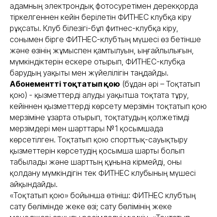
адамның электрондық фотосуретімен дерекқорда
тіркелгеннен кейін берілетін ФИТНЕС клубқа кіру
рұқсаты. Клуб білезігі-бұл фитнес-клубқа кіру,
сонымен бірге ФИТНЕС-клубтың мүшесі өз бетінше
және өзінің жұмыспен қамтылуын, ыңғайлылығын,
мүмкіндіктерін ескере отырып, ФИТНЕС-клубқа
барудың уақыты мен жүйелілігін таңдайды.
Абонементті тоқтатып қою
(бұдан әрі – Тоқтатып
қою) - қызметтерді алуды уақытша тоқтата тұру,
кейіннен қызметтерді көрсету мерзімін тоқтатып қою
мерзіміне ұзарта отырып, тоқтатудың қолжетімді
мерзімдері мен шарттары №1 қосымшада
көрсетілген. Тоқтатып қою спорттық-сауықтыру
қызметтерін көрсетудің қосымша шарты болып
табылады және шарттың құнына кірмейді, оны
қолдану мүмкіндігін тек ФИТНЕС клубының мүшесі
айқындайды.
«Тоқтатып қою» бойынша өтініш: ФИТНЕС клубтың
сату бөлімінде жеке өзі; сату бөлімінің жеке