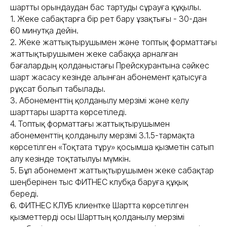
шартты орындаудан бас тартуды сұрауға құқылы.
1. Жеке сабақтарға бір рет бару ұзақтығы - 30-дан
60 минутқа дейін.
2. Жеке жаттықтырушымен және топтық форматтағы
жаттықтырушымен жеке сабаққа арналған
бағалардың қолданыстағы Прейскурантына сәйкес
шарт жасасу кезінде алынған абонемент қатысуға
рұқсат болып табылады.
3. Абонементтің қолданылу мерзімі және келу
шарттары шартта көрсетіледі.
4. Топтық форматтағы жаттықтырушымен
абонементтің қолданылу мерзімі 3.1.5-тармақта
көрсетілген «Тоқтата тұру» қосымша қызметін сатып
алу кезінде тоқтатылуы мүмкін.
5. Бұл абонемент жаттықтырушымен жеке сабақтар
шеңберінен тыс ФИТНЕС клубқа баруға құқық
береді.
6. ФИТНЕС КЛУБ клиентке Шартта көрсетілген
қызметтерді осы Шарттың қолданылу мерзімі