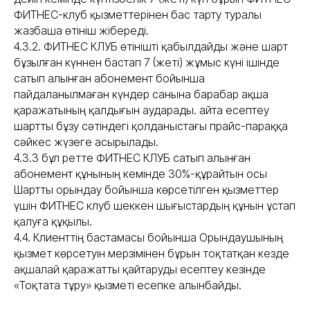
ФИТНЕС-клуб қызметтерінен бас тарту туралы
жазбаша өтініш жібереді.
4.3.2. ФИТНЕС КЛУБ өтінішті қабылдайды және шарт
бұзылған күннен бастап 7 (жеті) жұмыс күні ішінде
сатып алынған абонемент бойынша
пайдаланылмаған күндер санына барабар ақша
қаражатының қалдығын аударады. Қайта есептеу
шартты бұзу сәтіндегі қолданыстағы прайс-параққа
сәйкес жүзеге асырылады.
4.3.3 бұл ретте ФИТНЕС КЛУБ сатып алынған
абонемент құнының кемінде 30%-құрайтын осы
Шартты орындау бойынша көрсетілген қызметтер
үшін ФИТНЕС клуб шеккен шығыстардың құнын ұстап
қалуға құқылы.
4.4. Клиенттің бастамасы бойынша Орындаушының
қызмет көрсетуін мерзімінен бұрын тоқтатқан кезде
ақшалай қаражатты қайтаруды есептеу кезінде
«Тоқтата тұру» қызметі есепке алынбайды.