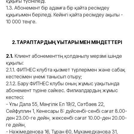
құқығы түсініледі.
1.3. Абонемент бір адамға бір қайта ресімдеу
құқығымен беріледі. Кейінгі қайта ресімдеу ақылы -
10 000 теңге.
2.ТАРАПТАРДЫҢ ҚҰҚЫҚТАРЫ МЕН МІНДЕТТЕРІ
2.1.
Клиент абонементтің қолданылу мерзімі ішінде
құқылы:
2.1.1. ФИТНЕС клубта қызмет түрлерімен және сабақ
кестесімен үнемі танысып отыру;
2.1.2. Бару ФИТНЕС клубы оның жұмыс уақытында
абонемент түріне сәйкес. Филиалдардың жұмыс
кестесі:
- Ұлы Дала 55, Мәңгілік Ел 19/2, Сәтбаев 22,
Сейфуллин 1, Кенесары 8: дүйсенбі-сенбі сағат 8.00-
ден 23.00-ге дейін, жексенбі сағат 10.00-ден 20.00-
ге дейін,
- Нәжімеденова 16, Тұран 60, Мұхамедханова 31,