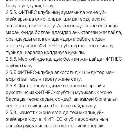
беру, нұсқаулық беру.
2.5.5. ФИТНЕС клубының аумағында және үй-
жайларында алкогольдік ішімдіктерді, есірткі
заттарын, темекі шегу. Алкогольдік және есірткілік
масаң күйде болған адамдар анықталған жағдайда,
орындаушы аталған адамдарға сабақтардан
шеттету және ФИТНЕС клубтың шегінен шығару
түрінде шаралар қолдануға құқылы.
2.5.6. Мас күйінде қалдық болған жағдайда ФИТНЕС
клубқа бару.
2.5.7. ФИТНЕС-клубқа алкогольдік ішімдіктер мен
есірткі заттарын тарату және сату.
2.5.8. Фитнес-клуб қызметкерлерінің арнайы
рұқсатынсыз ФИТНЕС-клубтың музыкалық және
басқа да техникасын, сондай-ақ өзімен бірге алып
келген техниканы өз бетінше пайдалану.
2.5.9. Қызметтік және өзге де техникалық үй-
жайларға кіруге, ФИТНЕС клуб персоналының
арнайы рұқсатынсыз кез келген инженерлік-