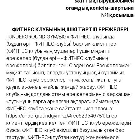
жаттықтырушысымен
Қоғамдық келісім-шартына
№1 қосымша
ФИТНЕС КЛУБЫНЫҢ ІШКІ ТӘРТІП ЕРЕЖЕЛЕРІ
«UNDERGROUND GYM/BIG» ФИТНЕС клубында
(бұдан әрі - ФИТНЕС клубы) барлық клиенттер
(ФИТНЕС клубының мүшелері) үшін міндетті
ережелер (бұдан әрі – «ФИТНЕС клубының
ережелері») белгіленген. Сізден осы Ережелермен
мұқият танысып, оларды ұстануыңызды сұраймыз.
ФИТНЕС-клуб ережелерінің мақсаты-жаттығуға
қауіпсіз және ыңғайлы жағдай жасау. ФИТНЕС
клубының қолданыстағы ережелерімен сіз әрқашан
«тұтынушыларға арналған ақпарат» аймағында
ФИТНЕС клубта және сайтта таныса аласыз:
https://undergroundgym.kz/#rec529546781. Егер
клиенттердің кез-келгені ФИТНЕС-клуб ережелерін
бұзса, ФИТНЕС-клуб әкімшілігі бұзушылықтан бас
тартуды, ФИТНЕС-клубтан кетуді және/немесе