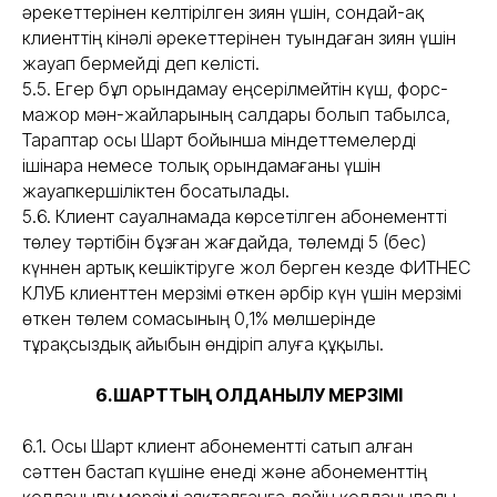
әрекеттерінен келтірілген зиян үшін, сондай-ақ
клиенттің кінәлі әрекеттерінен туындаған зиян үшін
жауап бермейді деп келісті.
5.5. Егер бұл орындамау еңсерілмейтін күш, форс-
мажор мән-жайларының салдары болып табылса,
Тараптар осы Шарт бойынша міндеттемелерді
ішінара немесе толық орындамағаны үшін
жауапкершіліктен босатылады.
5.6. Клиент сауалнамада көрсетілген абонементті
төлеу тәртібін бұзған жағдайда, төлемді 5 (бес)
күннен артық кешіктіруге жол берген кезде ФИТНЕС
КЛУБ клиенттен мерзімі өткен әрбір күн үшін мерзімі
өткен төлем сомасының 0,1% мөлшерінде
тұрақсыздық айыбын өндіріп алуға құқылы.
6.ШАРТТЫҢ ҚОЛДАНЫЛУ МЕРЗІМІ
6.1. Осы Шарт клиент абонементті сатып алған
сәттен бастап күшіне енеді және абонементтің