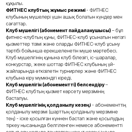
құқылы.
ФИТНЕС клубтың жұмыс режимі
- ФИТНЕС
клубының мүшелері үшін ашық болатын күндер мен
сағаттар.
Клуб мүшелігі (абонемент пайдаланушысы)
– бұл
фитнес-клубтың құны, ФИТНЕС-клуб ұсынатын негізгі
қызметтер тізімі және оларды ФИТНЕС-клуб ұсыну
тәртібі бойынша ерекшеленетін мүше мәртебесі.
Клуб мүшелігінің құнына клуб білезігі, іс-шаралар,
конкурстар, жеке шоттар ФИТНЕС клубының үй-
жайларында өткізілетін турнирлер және ФИТНЕС
клубына кіру мүмкіндігі кіреді.
Клуб мүшелігін (абонементті) белсендіру
–
ФИТНЕС клубтың қызмет көрсету мерзімінің
басталуы.
Клуб мүшелігінің қолданылу кезеңі
- абонементтің
қолданылу мерзімі (шарттың қолданылу мерзіміне
тең) - іске қосылған күннен бастап және қосылудың
тіркеу нысанында белгіленген немесе абонементті