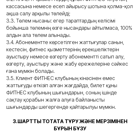
кассасына немесе есеп айырысу шотына қолма-қол
ақша салу арқылы төлейді;
3.3. Төлем нысаны: егер тараптардың келісімі
бойынша төлемнің өзге нысандары айтылмаса, 100%
алдын ала төлем алынады.
3.4. Абонементте көрсетілген жаттығулар санын,
кестесін, фитнес қызметтерінің ерекшеліктерін
ауыстыру немесе өзгерту абонементті сатып алу,
өзгерту, ауыстыру және жабу ережелеріне сәйкес
ғана мүмкін болады.
3.5. Клиент ФИТНЕС клубының кінәсінен емес
жаттығуды өткізіп алған жағдайда, билет құны
ФИТНЕС клубының шығындарын, соның ішінде
сақтау қорабын жалға алуға байланысты
шығындарды шегергенде қайтарылуы мүмкін.
3.ШАРТТЫ ТОҚТАТА ТҰРУ ЖӘНЕ МЕРЗІМІНЕН
БҰРЫН БҰЗУ