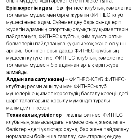
оның мүддесі үшін әрекет ететін жеке тұлға.
Еріп жүретін адам
- бұл фитнес-клубтың кәмелетке
толмаған мүшесімен бірге жүретін ФИТНЕС-клуб
мүшесі емес адам. Сүйемелдеу барысында еріп
жүретін адамның спорттық-сауықтыру қызметтерін
пайдалануға, ФИТНЕС клубтың киім ауыстыратын
бөлмелерін пайдалануға құқығы жоқ және ол үшін
арнайы бөлінген орындарда ФИТНЕС клубының
мүшесін күтуге тиіс. ФИТНЕС-клубтың кәмелетке
толмаған мүшесін бір адамнан артық еріп жүре
алмайды.
Алдын ала сату кезеңі
– ФИТНЕС-КЛУБ ФИТНЕС-
клубтың ресми ашылуы мен ФИТНЕС-клуб
мүшелеріне қызмет көрсетудің басталу кезеңіндегі
шарт талаптарына қосылу мүмкіндігі туралы
мәлімдейтін кезең.
Техникалық үзілістер
- жалпы фитнес-ФИТНЕС
клубының жұмысындағы немесе оның жекелеген
бөліктеріндегі үзілістер: сауна, бар және пайдалану
нормалары бойынша тазалау, санитарлық өңдеу