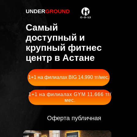
UNDER
GROUND
Самый
доступный и
крупный фитнес
центр в Астане
1+1 на филиалах BIG 14.990 тг/мес.
1+1 на филиалах GYM 11.666 тг/
мес.
Оферта публичная