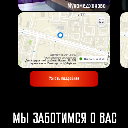
Мухамедханова
ДОСТИГАЙ ЖЕЛАЕМОГО
РЕЗУЛЬТАТА
У нас работают только лучшие
тренера, которые проходят
строжайший отбор. Любой из них
поможет вам достичь фигуры
мечты
Узнать подробнее