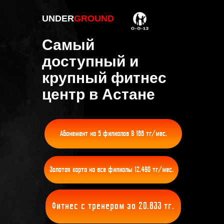
UNDER
GROUND
Самый
доступный и
крупный фитнес
центр в Астане
Абонемент на 5 филиалов 9 166 тг/мес.
Золотая карта на все филиалы 12.490 тг/мес.
Фитнес с тренером за 20.833 тг.