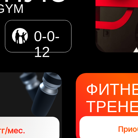
0-0-
12
ФИТНЕС С
ТРЕНЕРО
ВСЕГО ЗА
Приобрести за
ес.