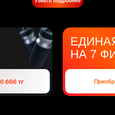
Узнать подробнее
ЕДИНА
НА 7 Ф
МЫ
6 666 тг
Приобре
БОТИМСЯ О