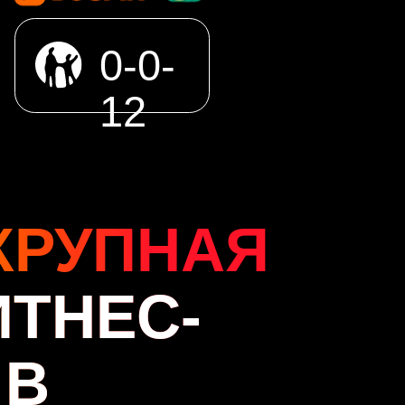
0-0-
12
КРУПНАЯ
ТНЕС-
 В