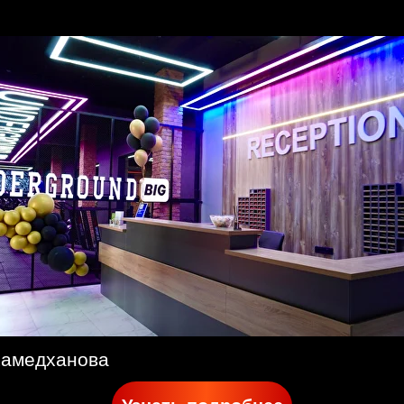
ЕДИН
НА 12
М
амедханова
а 16 666 тг
Приоб