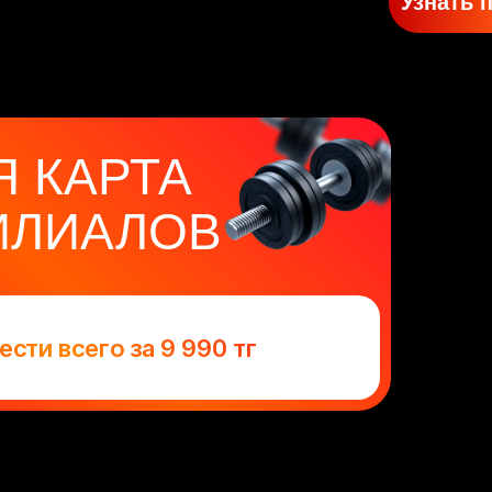
Узнать 
Я КАРТА
ИЛИАЛОВ
сти всего за 9 990 тг