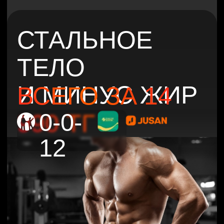
СТАЛЬНОЕ
ТЕЛО
И МИНУС ЖИР
ВСЕГО ЗА 14
990 ТГ
0-0-
12
САМЫЙ
БОЛЬШОЙ