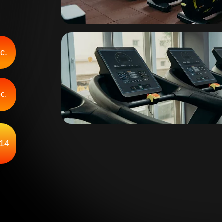
с.
с.
14