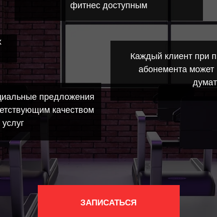
фитнес доступным
х
Каждый клиент при 
абонемента может 
думат
циальные предложения
ветствующим качеством
 услуг
ЗАПИСАТЬСЯ