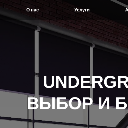
О нас
Услуги
UNDERGR
ВЫБОР И Б