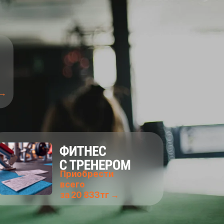
 →
Приобрести
всего
за 20 833тг →