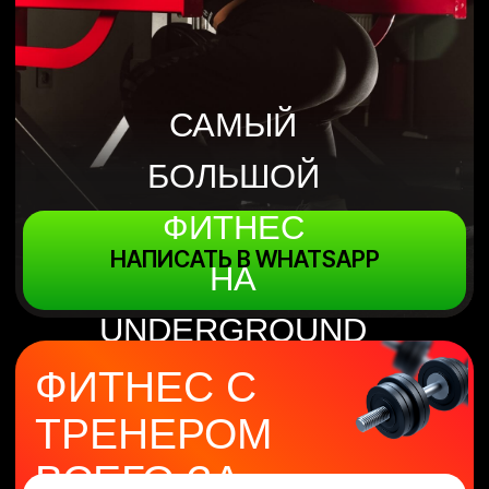
ФИТНЕС
НАПИСАТЬ В WHATSAPP
НА
UNDERGROUND
GYM
ФИТНЕС С
ТРЕНЕРОМ
ВСЕГО ЗА
Приобрести за 24 990 тг/мес.
ФИТНЕС
НА ЦЕЛЫЙ
ГОД
Приобрести за 14 990 тг/мес.