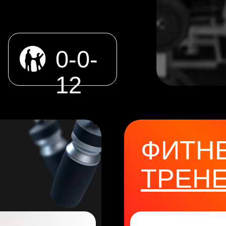
0-0-
12
ФИТНЕС
С
ТРЕНЕРО
с.
Узнат