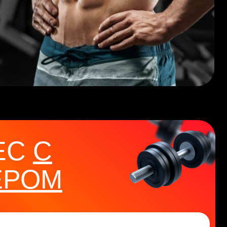
М
ь цену