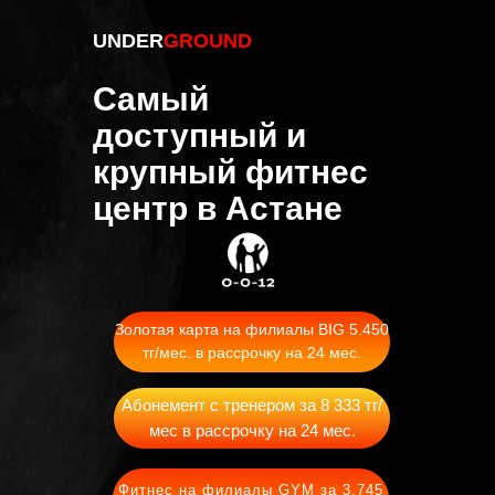
UNDER
GROUND
Самый
доступный и
крупный фитнес
центр в Астане
Золотая карта на филиалы BIG 5.450
тг/мес. в рассрочку на 24 мес.
Абонемент с тренером за 8 333 тг/
мес в рассрочку на 24 мес.
Фитнес на филиалы GYM за 3.745