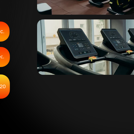
с.
с.
20