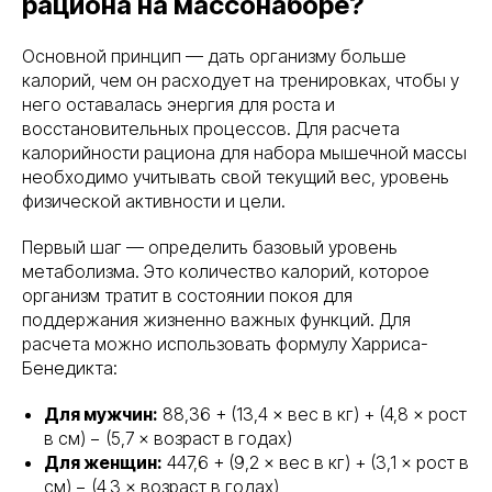
рациона на массонаборе?
Основной принцип — дать организму больше
калорий, чем он расходует на тренировках, чтобы у
него оставалась энергия для роста и
восстановительных процессов. Для расчета
калорийности рациона для набора мышечной массы
необходимо учитывать свой текущий вес, уровень
физической активности и цели.
Первый шаг — определить базовый уровень
метаболизма. Это количество калорий, которое
организм тратит в состоянии покоя для
поддержания жизненно важных функций. Для
расчета можно использовать формулу Харриса-
Бенедикта:
Для мужчин:
88,36 + (13,4 × вес в кг) + (4,8 × рост
в см) − (5,7 × возраст в годах)
Для женщин:
447,6 + (9,2 × вес в кг) + (3,1 × рост в
см) − (4,3 × возраст в годах)