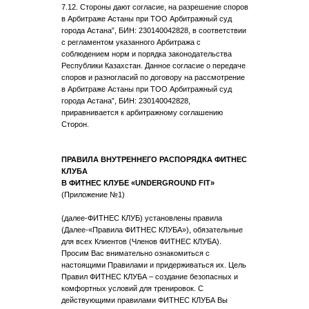
7.12. Стороны дают согласие, на разрешение споров
в Арбитраже Астаны при ТОО Арбитражный суд
города Астана”, БИН: 230140042828, в соответствии
с регламентом указанного Арбитража с
соблюдением норм и порядка законодательства
Республики Казахстан. Данное согласие о передаче
споров и разногласий по договору на рассмотрение
в Арбитраже Астаны при ТОО Арбитражный суд
города Астана”, БИН: 230140042828,
приравнивается к арбитражному соглашению
Сторон.
ПРАВИЛА ВНУТРЕННЕГО РАСПОРЯДКА ФИТНЕС
КЛУБА
В ФИТНЕС КЛУБЕ «UNDERGROUND FIT»
(Приложение №1)
(далее-ФИТНЕС КЛУБ) установлены правила
(Далее-«Правила ФИТНЕС КЛУБА»), обязательные
для всех Клиентов (Членов ФИТНЕС КЛУБА).
Просим Вас внимательно ознакомиться с
настоящими Правилами и придерживаться их. Цель
Правил ФИТНЕС КЛУБА – создание безопасных и
комфортных условий для тренировок. С
действующими правилами ФИТНЕС КЛУБА Вы