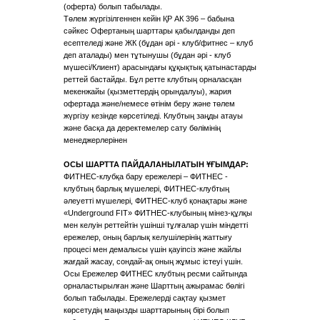
(оферта) болып табылады.
Төлем жүргізілгеннен кейін ҚР АК 396 – бабына
сәйкес Офертаның шарттары қабылданды деп
есептеледі және ЖК (бұдан әрі - клуб/фитнес – клуб
деп аталады) мен тұтынушы (бұдан әрі - клуб
мүшесі/Клиент) арасындағы құқықтық қатынастарды
реттей бастайды. Бұл ретте клубтың орналасқан
мекенжайы (қызметтердің орындалуы), жария
офертада және/немесе өтінім беру және төлем
жүргізу кезінде көрсетіледі. Клубтың заңды атауы
және басқа да деректемелер сату бөлімінің
менеджерлерінен
ОСЫ ШАРТТА ПАЙДАЛАНЫЛАТЫН ҰҒЫМДАР:
ФИТНЕС-клубқа бару ережелері – ФИТНЕС -
клубтың барлық мүшелері, ФИТНЕС-клубтың
әлеуетті мүшелері, ФИТНЕС-клуб қонақтары және
«Underground FIT» ФИТНЕС-клубының мінез-құлқы
мен келуін реттейтін үшінші тұлғалар үшін міндетті
ережелер, оның барлық келушілерінің жаттығу
процесі мен демалысы үшін қауіпсіз және жайлы
жағдай жасау, сондай-ақ оның жұмыс істеуі үшін.
Осы Ережелер ФИТНЕС клубтың ресми сайтында
орналастырылған және Шарттың ажырамас бөлігі
болып табылады. Ережелерді сақтау қызмет
көрсетудің маңызды шарттарының бірі болып