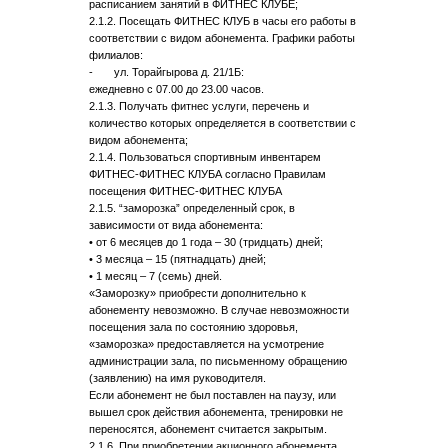
расписанием занятий в ФИТНЕС КЛУБЕ;
2.1.2. Посещать ФИТНЕС КЛУБ в часы его работы в
соответствии с видом абонемента. Графики работы
филиалов:
- ул. Торайгырова д. 21/1Б:
ежедневно с 07.00 до 23.00 часов.
2.1.3. Получать фитнес услуги, перечень и
количество которых определяется в соответствии с
видом абонемента;
2.1.4. Пользоваться спортивным инвентарем
ФИТНЕС-ФИТНЕС КЛУБА согласно Правилам
посещения ФИТНЕС-ФИТНЕС КЛУБА
2.1.5. “заморозка” определенный срок, в
зависимости от вида абонемента:
•⁠ ⁠от 6 месяцев до 1 года – 30 (тридцать) дней;
•⁠ ⁠3 месяца – 15 (пятнадцать) дней;
•⁠ ⁠1 месяц – 7 (семь) дней.
«Заморозку» приобрести дополнительно к
абонементу невозможно. В случае невозможности
посещения зала по состоянию здоровья,
«заморозка» предоставляется на усмотрение
администрации зала, по письменному обращению
(заявлению) на имя руководителя.
Если абонемент не был поставлен на паузу, или
вышел срок действия абонемента, тренировки не
переносятся, абонемент считается закрытым.
2.1.6. При приобретении акционного абонемента,