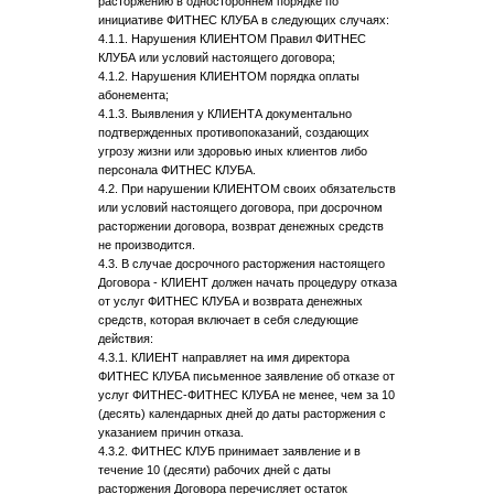
расторжению в одностороннем порядке по
инициативе ФИТНЕС КЛУБА в следующих случаях:
4.1.1. Нарушения КЛИЕНТОМ Правил ФИТНЕС
КЛУБА или условий настоящего договора;
4.1.2. Нарушения КЛИЕНТОМ порядка оплаты
абонемента;
4.1.3. Выявления у КЛИЕНТА документально
подтвержденных противопоказаний, создающих
угрозу жизни или здоровью иных клиентов либо
персонала ФИТНЕС КЛУБА.
4.2. При нарушении КЛИЕНТОМ своих обязательств
или условий настоящего договора, при досрочном
расторжении договора, возврат денежных средств
не производится.
4.3. В случае досрочного расторжения настоящего
Договора - КЛИЕНТ должен начать процедуру отказа
от услуг ФИТНЕС КЛУБА и возврата денежных
средств, которая включает в себя следующие
действия:
4.3.1. КЛИЕНТ направляет на имя директора
ФИТНЕС КЛУБА письменное заявление об отказе от
услуг ФИТНЕС-ФИТНЕС КЛУБА не менее, чем за 10
(десять) календарных дней до даты расторжения с
указанием причин отказа.
4.3.2. ФИТНЕС КЛУБ принимает заявление и в
течение 10 (десяти) рабочих дней с даты
расторжения Договора перечисляет остаток