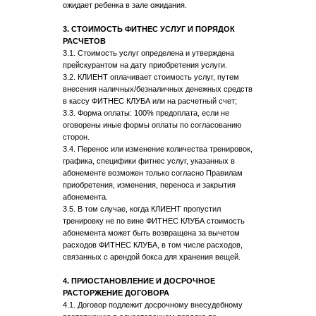
ожидает ребенка в зале ожидания.
3. СТОИМОСТЬ ФИТНЕС УСЛУГ И ПОРЯДОК
РАСЧЕТОВ
3.1. Стоимость услуг определена и утверждена
прейскурантом на дату приобретения услуги.
3.2. КЛИЕНТ оплачивает стоимость услуг, путем
внесения наличных/безналичных денежных средств
в кассу ФИТНЕС КЛУБА или на расчетный счет;
3.3. Форма оплаты: 100% предоплата, если не
оговорены иные формы оплаты по согласованию
сторон.
3.4. Перенос или изменение количества тренировок,
графика, специфики фитнес услуг, указанных в
абонементе возможен только согласно Правилам
приобретения, изменения, переноса и закрытия
абонемента.
3.5. В том случае, когда КЛИЕНТ пропустил
тренировку не по вине ФИТНЕС КЛУБА стоимость
абонемента может быть возвращена за вычетом
расходов ФИТНЕС КЛУБА, в том числе расходов,
связанных с арендой бокса для хранения вещей.
4. ПРИОСТАНОВЛЕНИЕ И ДОСРОЧНОЕ
РАСТОРЖЕНИЕ ДОГОВОРА
4.1. Договор подлежит досрочному внесудебному