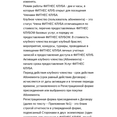
изменять.
Режим работы ФИТНЕС КЛУБА - дни и часы, в
которые ФИТНЕС КЛУБ открыт для посещения
Членами ФИТНЕС КЛУБА.
Клубное членство (пользователь абонемента) – это
статус Члена ФИТНЕС КЛУБА отличающиеся по
стоимости, перечню предоставляемых ФИТНЕС
КЛУБОМ базовых услуг, и порядку их
предоставления ФИТНЕС КЛУБОМ. В стоимость
клубного членства входит клубный браслет,
мероприятия, конкурсы, турниры, проводимые в
помещении ФИТНЕС КЛУБА личных учетных
записей и предоставления доступа в ФИТНЕС КЛУБ.
Активация клубного членства (Абонемента) –
начало срока предоставления Услуг ФИТНЕС
КЛУБА.
Период действия клубного членства - срок действия
Абонемента (срок равный действию Договора) -
исчисляется от даты активации и в течение периода
времени, установленного в Регистрационной форме
присоединения или выбранного при покупки
Абонемента.
Регистрационная форма присоединения к Договору
(далее по тексту – Приложение №1) - это бланк
строгой отчетности в утвержденной форме,
подписанный Сторонами в двух экземплярах (один