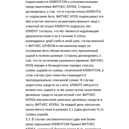
подписывается КЛИЕНТОМ и уполномоченными
представителями ФИТНЕС КЛУБА. Стороны
договорились о том, что в случае отказа КЛИЕНТА
от подписания Акта, ФИТНЕС КЛУБ подписывает его
при участии третьего незаинтересованного лица с
отметкой об отказе КЛИЕНТА подписать Акт.
КЛИЕНТ согласен, что Акт является надлежащим
доказательством и он в течение 5 (пяти)
календарных дней (либо в иной срок, согласованный
с ФИТНЕС КЛУБОМ в письменном виде) на
основании Акта обязан возместить причиненный
ущерб в полном размере. Стороны договорились о
том, что по истечении указанного времени, ФИТНЕС
КЛУБ вправе в безакцептном порядке списать
сумму ущерба из суммы, оплаченной КЛИЕНТОМ, в
этом случае срок членства сокращается
пропорционально списанной сумме. В случае
недостатка средств на счете, КЛИЕНТ обязуется
возместить ущерб в те же сроки путем зачисления
денежных средств на расчетный счет ФИТНЕС
КЛУБА или внесения наличных денежных средств в
кассу ФИТНЕС КЛУБА. За каждый день просрочки
начисляется пени в размере 0,1 (одна десятая) % от
суммы ущерба.
5.3. В случае систематического (два или более
раза) нарушения КЛИЕНТОМ Правил ФИТНЕС