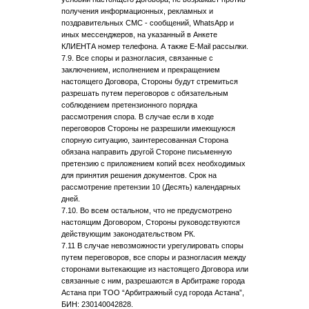
получения информационных, рекламных и
поздравительных СМС - сообщений, WhatsApp и
иных мессенджеров, на указанный в Анкете
КЛИЕНТА номер телефона. А также E-Mail рассылки.
7.9. Все споры и разногласия, связанные с
заключением, исполнением и прекращением
настоящего Договора, Стороны будут стремиться
разрешать путем переговоров с обязательным
соблюдением претензионного порядка
рассмотрения спора. В случае если в ходе
переговоров Стороны не разрешили имеющуюся
спорную ситуацию, заинтересованная Сторона
обязана направить другой Стороне письменную
претензию с приложением копий всех необходимых
для принятия решения документов. Срок на
рассмотрение претензии 10 (Десять) календарных
дней.
7.10. Во всем остальном, что не предусмотрено
настоящим Договором, Стороны руководствуются
действующим законодательством РК.
7.11 В случае невозможности урегулировать споры
путем переговоров, все споры и разногласия между
сторонами вытекающие из настоящего Договора или
связанные с ним, разрешаются в Арбитраже города
Астана при ТОО “Арбитражный суд города Астана”,
БИН: 230140042828.