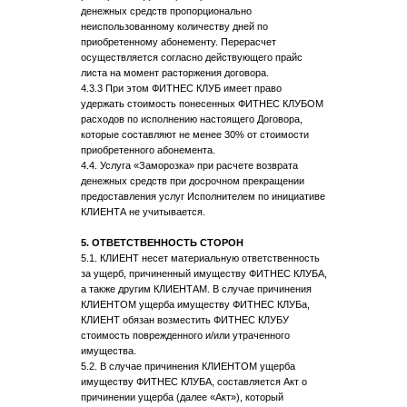
денежных средств пропорционально
неиспользованному количеству дней по
приобретенному абонементу. Перерасчет
осуществляется согласно действующего прайс
листа на момент расторжения договора.
4.3.3 При этом ФИТНЕС КЛУБ имеет право
удержать стоимость понесенных ФИТНЕС КЛУБОМ
расходов по исполнению настоящего Договора,
которые составляют не менее 30% от стоимости
приобретенного абонемента.
4.4. Услуга «Заморозка» при расчете возврата
денежных средств при досрочном прекращении
предоставления услуг Исполнителем по инициативе
КЛИЕНТА не учитывается.
5. ОТВЕТСТВЕННОСТЬ СТОРОН
5.1. КЛИЕНТ несет материальную ответственность
за ущерб, причиненный имуществу ФИТНЕС КЛУБА,
а также другим КЛИЕНТАМ. В случае причинения
КЛИЕНТОМ ущерба имуществу ФИТНЕС КЛУБа,
КЛИЕНТ обязан возместить ФИТНЕС КЛУБУ
стоимость поврежденного и/или утраченного
имущества.
5.2. В случае причинения КЛИЕНТОМ ущерба
имуществу ФИТНЕС КЛУБА, составляется Акт о
причинении ущерба (далее «Акт»), который