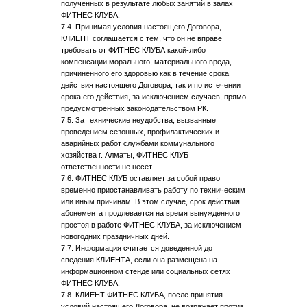
полученных в результате любых занятий в залах
ФИТНЕС КЛУБА.
7.4. Принимая условия настоящего Договора,
КЛИЕНТ соглашается с тем, что он не вправе
требовать от ФИТНЕС КЛУБА какой-либо
компенсации морального, материального вреда,
причиненного его здоровью как в течение срока
действия настоящего Договора, так и по истечении
срока его действия, за исключением случаев, прямо
предусмотренных законодательством РК.
7.5. За технические неудобства, вызванные
проведением сезонных, профилактических и
аварийных работ службами коммунального
хозяйства г. Алматы, ФИТНЕС КЛУБ
ответственности не несет.
7.6. ФИТНЕС КЛУБ оставляет за собой право
временно приостанавливать работу по техническим
или иным причинам. В этом случае, срок действия
абонемента продлевается на время вынужденного
простоя в работе ФИТНЕС КЛУБА, за исключением
новогодних праздничных дней.
7.7. Информация считается доведенной до
сведения КЛИЕНТА, если она размещена на
информационном стенде или социальных сетях
ФИТНЕС КЛУБА.
7.8. КЛИЕНТ ФИТНЕС КЛУБА, после принятия
условий настоящего Договора, не возражает против