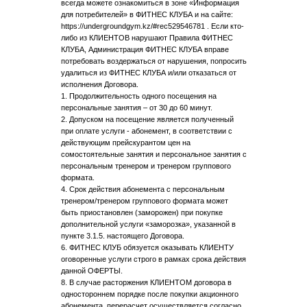
всегда можете ознакомиться в зоне «Информация
для потребителей» в ФИТНЕС КЛУБА и на сайте:
https://undergroundgym.kz/#rec529546781 . Если кто-
либо из КЛИЕНТОВ нарушают Правила ФИТНЕС
КЛУБА, Администрация ФИТНЕС КЛУБА вправе
потребовать воздержаться от нарушения, попросить
удалиться из ФИТНЕС КЛУБА и/или отказаться от
исполнения Договора.
1. Продолжительность одного посещения на
персональные занятия – от 30 до 60 минут.
2. Допуском на посещение является полученный
при оплате услуги - абонемент, в соответствии с
действующим прейскурантом цен на
сомостоятельные занятия и персональное занятия с
персональным тренером и тренером группового
формата.
4. Срок действия абонемента с персональным
тренером/тренером группового формата может
быть приостановлен (заморожен) при покупке
дополнительной услуги «заморозка», указанной в
пункте 3.1.5. настоящего Договора.
6. ФИТНЕС КЛУБ обязуется оказывать КЛИЕНТУ
оговоренные услуги строго в рамках срока действия
данной ОФЕРТЫ.
8. В случае расторжения КЛИЕНТОМ договора в
одностороннем порядке после покупки акционного
абонемента, перерасчет осуществляется согласно