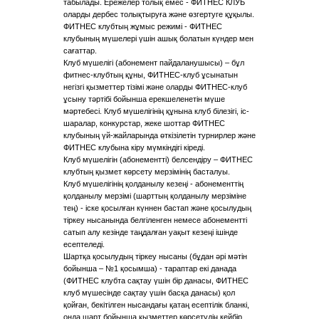
табылады. Ережелер толық емес - ФИТНЕС КЛУБ
оларды дербес толықтыруға және өзгертуге құқылы.
ФИТНЕС клубтың жұмыс режимі - ФИТНЕС
клубының мүшелері үшін ашық болатын күндер мен
сағаттар.
Клуб мүшелігі (абонемент пайдаланушысы) – бұл
фитнес-клубтың құны, ФИТНЕС-клуб ұсынатын
негізгі қызметтер тізімі және оларды ФИТНЕС-клуб
ұсыну тәртібі бойынша ерекшеленетін мүше
мәртебесі. Клуб мүшелігінің құнына клуб білезігі, іс-
шаралар, конкурстар, жеке шоттар ФИТНЕС
клубының үй-жайларында өткізілетін турнирлер және
ФИТНЕС клубына кіру мүмкіндігі кіреді.
Клуб мүшелігін (абонементті) белсендіру – ФИТНЕС
клубтың қызмет көрсету мерзімінің басталуы.
Клуб мүшелігінің қолданылу кезеңі - абонементтің
қолданылу мерзімі (шарттың қолданылу мерзіміне
тең) - іске қосылған күннен бастап және қосылудың
тіркеу нысанында белгіленген немесе абонементті
сатып алу кезінде таңдалған уақыт кезеңі ішінде
есептеледі.
Шартқа қосылудың тіркеу нысаны (бұдан әрі мәтін
бойынша – №1 қосымша) - тараптар екі данада
(ФИТНЕС клубта сақтау үшін бір данасы, ФИТНЕС
клуб мүшесінде сақтау үшін басқа данасы) қол
қойған, бекітілген нысандағы қатаң есептілік бланкі,
онда шарт бойынша қызметтер көрсетудің кейбір