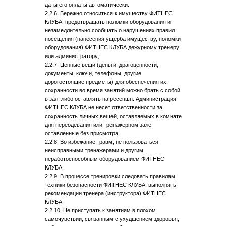
даты его оплаты автоматически.
2.2.6. Бережно относиться к имуществу ФИТНЕС
КЛУБА, предотвращать поломки оборудования и
незамедлительно сообщать о нарушениях правил
посещения (нанесения ущерба имуществу, поломки
оборудования) ФИТНЕС КЛУБА дежурному тренеру
или администратору;
2.2.7. Ценные вещи (деньги, драгоценности,
документы, ключи, телефоны, другие
дорогостоящие предметы) для обеспечения их
сохранности во время занятий можно брать с собой
в зал, либо оставлять на ресепшн. Администрация
ФИТНЕС КЛУБА не несет ответственности за
сохранность личных вещей, оставляемых в комнате
для переодевания или тренажерном зале
оставленные без присмотра;
2.2.8. Во избежание травм, не пользоваться
неисправными тренажерами и другим
неработоспособным оборудованием ФИТНЕС
КЛУБА;
2.2.9. В процессе тренировки следовать правилам
техники безопасности ФИТНЕС КЛУБА, выполнять
рекомендации тренера (инструктора) ФИТНЕС
КЛУБА.
2.2.10. Не приступать к занятиям в плохом
самочувствии, связанным с ухудшением здоровья,