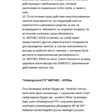
действующего прейскуранта цен, который
расположен в социальных сетях клуба, а также в
зале.
10. По истечении срока действия неиспользованные
занятия аннулируются, на следующий срок не
переносятся и денежные средства за них не
возвращаются. Абонемент не подлежит возврату по
истечению половины срока абонемента.
11. ФИТНЕС КЛУБ оставляет за собой право
предоставлять другого равнозначного специалиста
для проведения занятия, в случае невозможности
выхода на рабочее место тренера, с которым была
достигнута первоначальная договоренность
12. ФИТНЕС КЛУБ не несет ответственности за вред
здоровью и/или имуществу КЛИЕНТУ, причиненный
действиями третьих лиц.
“Underground FIT”ФИТНЕС - КЛУБы
Осы Қоғамдық келісім (бұдан әрі - Келісім) топтық
және жеке дене шынықтыру – сауықтыру және спорт
сабақтарына (бұдан әрі - қызмет) Жеке тұлғаларға
бару үшін «Underground FIT» атауымен фитнес
клубтарға (коммерциялық ұйымдарға) ҚР АК 387-
бабымен қолжетімділікті ұсыну жөніндегі ұсыныс