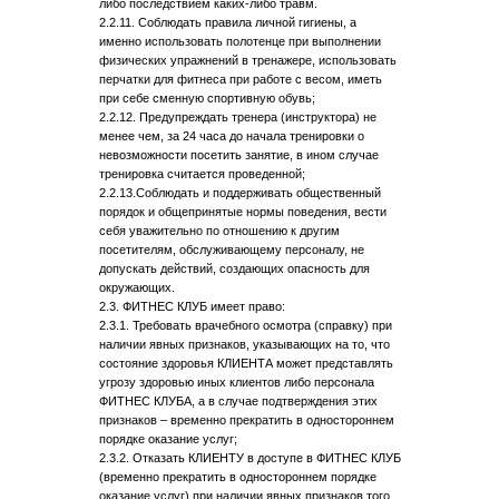
либо последствием каких-либо травм.
2.2.11. Соблюдать правила личной гигиены, а
именно использовать полотенце при выполнении
физических упражнений в тренажере, использовать
перчатки для фитнеса при работе с весом, иметь
при себе сменную спортивную обувь;
2.2.12. Предупреждать тренера (инструктора) не
менее чем, за 24 часа до начала тренировки о
невозможности посетить занятие, в ином случае
тренировка считается проведенной;
2.2.13.​Соблюдать и поддерживать общественный
порядок и общепринятые нормы поведения, вести
себя уважительно по отношению к другим
посетителям, обслуживающему персоналу, не
допускать действий, создающих опасность для
окружающих.
2.3. ФИТНЕС КЛУБ имеет право:
2.3.1. Требовать врачебного осмотра (справку) при
наличии явных признаков, указывающих на то, что
состояние здоровья КЛИЕНТА может представлять
угрозу здоровью иных клиентов либо персонала
ФИТНЕС КЛУБА, а в случае подтверждения этих
признаков – временно прекратить в одностороннем
порядке оказание услуг;
2.3.2. Отказать КЛИЕНТУ в доступе в ФИТНЕС КЛУБ
(временно прекратить в одностороннем порядке
оказание услуг) при наличии явных признаков того,