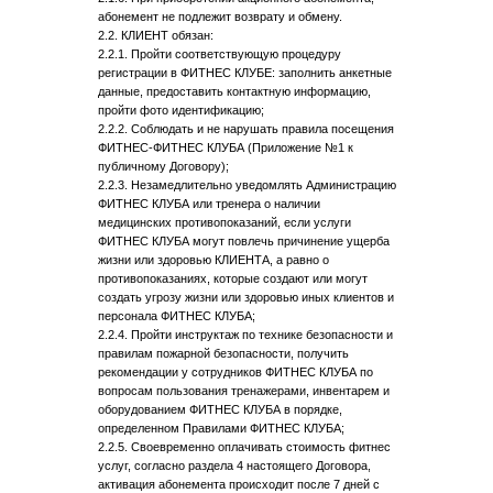
абонемент не подлежит возврату и обмену.
2.2. КЛИЕНТ обязан:
2.2.1. Пройти соответствующую процедуру
регистрации в ФИТНЕС КЛУБЕ: заполнить анкетные
данные, предоставить контактную информацию,
пройти фото идентификацию;
2.2.2. Соблюдать и не нарушать правила посещения
ФИТНЕС-ФИТНЕС КЛУБА (Приложение №1 к
публичному Договору);
2.2.3. Незамедлительно уведомлять Администрацию
ФИТНЕС КЛУБА или тренера о наличии
медицинских противопоказаний, если услуги
ФИТНЕС КЛУБА могут повлечь причинение ущерба
жизни или здоровью КЛИЕНТА, а равно о
противопоказаниях, которые создают или могут
создать угрозу жизни или здоровью иных клиентов и
персонала ФИТНЕС КЛУБА;
2.2.4. Пройти инструктаж по технике безопасности и
правилам пожарной безопасности, получить
рекомендации у сотрудников ФИТНЕС КЛУБА по
вопросам пользования тренажерами, инвентарем и
оборудованием ФИТНЕС КЛУБА в порядке,
определенном Правилами ФИТНЕС КЛУБА;
2.2.5. Своевременно оплачивать стоимость фитнес
услуг, согласно раздела 4 настоящего Договора,
активация абонемента происходит после 7 дней с