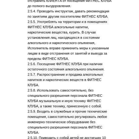
отстранить КЛИЕНТА от посещения ФИТНЕС КЛУБА
до полного выздоровления.
2.5.4. Проводить инструктаж, давать рекомендации
по занятиям другим посетителям ФИТНЕС КЛУБА.
2.5.5. Употреблять на территории и в помещениях
ФИТНЕС КЛУБА алкогольные напитки,
наркотические вещества, курить. В случае
установления лиц, находящихся в состоянии
алкогольного и наркотического опьянения,
Исполнитель вправе применить меры к указанным
лицам в виде отстранения от занятий и вывода за
пределы ФИТНЕС КЛУБА.
2.5.6. Посещение ФИТНЕС КЛУБА при наличии
остаточного состояния алкогольного опьянения.
2.5.7. Распространение и продажа алкогольных
напитков и наркотических веществ в ФИТНЕС
КЛУБА.
2.5.8. Использовать самостоятельно, без
специального разрешения персонала ФИТНЕС
КЛУБА музыкальную и иную технику ФИТНЕС
КЛУБА, а также технику, принесенную с собой.
2.5.9. Входить в служебные и прочие технические
помещения, самостоятельно регулировать любое
инженерно-техническое оборудование без
специального разрешения персонала ФИТНЕС
КЛУБА.
2.5.10. Приводить с собой детей не достигших 10