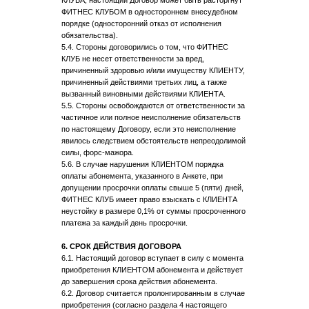
КЛУБА, настоящий Договор может быть расторгнут
ФИТНЕС КЛУБОМ в одностороннем внесудебном
порядке (односторонний отказ от исполнения
обязательства).
5.4. Стороны договорились о том, что ФИТНЕС
КЛУБ не несет ответственности за вред,
причиненный здоровью и/или имуществу КЛИЕНТУ,
причиненный действиями третьих лиц, а также
вызванный виновными действиями КЛИЕНТА.
5.5. Стороны освобождаются от ответственности за
частичное или полное неисполнение обязательств
по настоящему Договору, если это неисполнение
явилось следствием обстоятельств непреодолимой
силы, форс-мажора.
5.6. В случае нарушения КЛИЕНТОМ порядка
оплаты абонемента, указанного в Анкете, при
допущении просрочки оплаты свыше 5 (пяти) дней,
ФИТНЕС КЛУБ имеет право взыскать с КЛИЕНТА
неустойку в размере 0,1% от суммы просроченного
платежа за каждый день просрочки.
6. СРОК ДЕЙСТВИЯ ДОГОВОРА
6.1. Настоящий договор вступает в силу с момента
приобретения КЛИЕНТОМ абонемента и действует
до завершения срока действия абонемента.
6.2. Договор считается пролонгированным в случае
приобретения (согласно раздела 4 настоящего