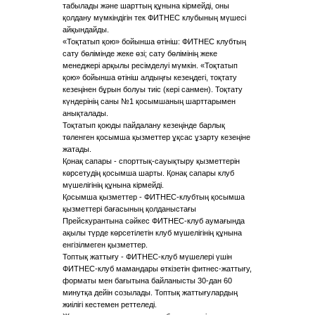
табылады және шарттың құнына кірмейді, оны
қолдану мүмкіндігін тек ФИТНЕС клубының мүшесі
айқындайды.
«Тоқтатып қою» бойынша өтініш: ФИТНЕС клубтың
сату бөлімінде жеке өзі; сату бөлімінің жеке
менеджері арқылы ресімделуі мүмкін. «Тоқтатып
қою» бойынша өтініш алдыңғы кезеңдегі, тоқтату
кезеңінен бұрын болуы тиіс (кері санмен). Тоқтату
күндерінің саны №1 қосымшаның шарттарымен
анықталады.
Тоқтатып қоюды пайдалану кезеңінде барлық
төленген қосымша қызметтер ұқсас ұзарту кезеңіне
жатады.
Қонақ сапары - спорттық-сауықтыру қызметтерін
көрсетудің қосымша шарты. Қонақ сапары клуб
мүшелігінің құнына кірмейді.
Қосымша қызметтер - ФИТНЕС-клубтың қосымша
қызметтері бағасының қолданыстағы
Прейскурантына сәйкес ФИТНЕС-клуб аумағында
ақылы түрде көрсетілетін клуб мүшелігінің құнына
енгізілмеген қызметтер.
Топтық жаттығу - ФИТНЕС-клуб мүшелері үшін
ФИТНЕС-клуб мамандары өткізетін фитнес-жаттығу,
форматы мен бағытына байланысты 30-дан 60
минутқа дейін созылады. Топтық жаттығулардың
жиілігі кестемен реттеледі.