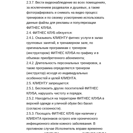
2.3.7. Вести видеонаблюдение во всех помещениях,
за исключением раздевалок и душевых, а также
фотографировать и снимать на видео процесс
тренировок и по своему усмотрению использовать
данные файлы для рекламы и популяризации
ФИТНЕС КЛУБА.
2.4. ФИТНЕС КЛУБ обязуется:
2.4.1. Оказывать КЛИЕНТУ фитнес услуги в залах
групповых занятий, в тренажерном зале, по
оригинальным программам с тренером
(инструктором) ФИТНЕС КЛУБА по графику и в
объемах приобретенного абонемента;
2.4.2. Длительность персональных тренировок, а
также программа определяется тренером
(инструктор) исходя из индивидуальных
особенностей и целей КЛИЕНТА.
2.5. КЛИЕНТУ запрещается:
2.5.1. Беспокоить других посетителей ФИТНЕС
КЛУБА, нарушать чистоту и порядок.
2.5.2. Находиться на территории ФИТНЕС КЛУБА в
верхней одежде и уличной обуви без бахил
(согласно сезонности).
2.5.3. Посещать ФИТНЕС КЛУБ при наличии у
КЛИЕНТА признаков острого или хронического
инфекционного и/или кожного заболевания. В
противном случае Исполнитель вправе временно