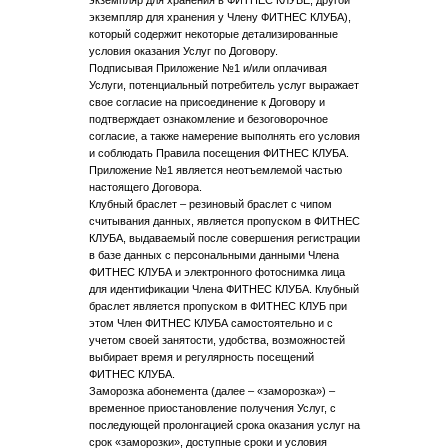
экземпляр для хранения в ФИТНЕС КЛУБЕ, другой
экземпляр для хранения у Члену ФИТНЕС КЛУБА),
который содержит некоторые детализированные
условия оказания Услуг по Договору.
Подписывая Приложение №1 и/или оплачивая
Услуги, потенциальный потребитель услуг выражает
свое согласие на присоединение к Договору и
подтверждает ознакомление и безоговорочное
согласие, а также намерение выполнять его условия
и соблюдать Правила посещения ФИТНЕС КЛУБА.
Приложение №1 является неотъемлемой частью
настоящего Договора.
Клубный браслет – резиновый браслет с чипом
считывания данных, является пропуском в ФИТНЕС
КЛУБА, выдаваемый после совершения регистрации
в базе данных с персональными данными Члена
ФИТНЕС КЛУБА и электронного фотоснимка лица
для идентификации Члена ФИТНЕС КЛУБА. Клубный
браслет является пропуском в ФИТНЕС КЛУБ при
этом Член ФИТНЕС КЛУБА самостоятельно и с
учетом своей занятости, удобства, возможностей
выбирает время и регулярность посещений
ФИТНЕС КЛУБА.
Заморозка абонемента (далее – «заморозка») –
временное приостановление получения Услуг, с
последующей пролонгацией срока оказания услуг на
срок «заморозки», доступные сроки и условия