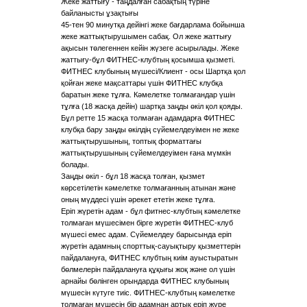
Жеке жаттығу - таңдалған сабақтың түріне
байланысты ұзақтығы
45-тен 90 минутқа дейінгі жеке бағдарлама бойынша
жеке жаттықтырушымен сабақ. Ол жеке жаттығу
ақысын төлегеннен кейін жүзеге асырылады. Жеке
жаттығу-бұл ФИТНЕС-клубтың қосымша қызметі.
ФИТНЕС клубының мүшесі/Клиент - осы Шартқа қол
қойған жеке мақсаттары үшін ФИТНЕС клубқа
баратын жеке тұлға. Кәмелетке толмағандар үшін
тұлға (18 жасқа дейін) шартқа заңды өкіл қол қояды.
Бұл ретте 15 жасқа толмаған адамдарға ФИТНЕС
клубқа бару заңды өкілдің сүйемелдеуімен не жеке
жаттықтырушының, топтық форматтағы
жаттықтырушының сүйемелдеуімен ғана мүмкін
болады.
Заңды өкіл - бұл 18 жасқа толған, қызмет
көрсетілетін кәмелетке толмағанның атынан және
оның мүддесі үшін әрекет ететін жеке тұлға.
Еріп жүретін адам - бұл фитнес-клубтың кәмелетке
толмаған мүшесімен бірге жүретін ФИТНЕС-клуб
мүшесі емес адам. Сүйемелдеу барысында еріп
жүретін адамның спорттық-сауықтыру қызметтерін
пайдалануға, ФИТНЕС клубтың киім ауыстыратын
бөлмелерін пайдалануға құқығы жоқ және ол үшін
арнайы бөлінген орындарда ФИТНЕС клубының
мүшесін күтуге тиіс. ФИТНЕС-клубтың кәмелетке
толмаған мүшесін бір адамнан артық еріп жүре