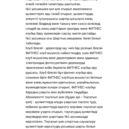
егжей-тегжейлі талаптары қамтылған.
№1 қосымшаға қол қоя отырып және/немесе
қызметтерге ақы төлей отырып, қызметтердің
әлеуетті тұтынушысы шартқа қосылуға өзінің
келісімін білдіреді және танысу мен сөзсіз келісімді,
сондай-ақ оның шарттарын орындау және ФИТНЕС
клубқа бару ережелерін сақтау ниетін растайды.
№1 қосымша осы Шарттың ажырамас бөлігі болып
табылады.
Клуб білезігі - деректерді оқу чипі бар резеңке білезік-
ФИТНЕС клуб мүшесін сәйкестендіру үшін ФИТНЕС
клуб мүшесінің жеке деректерімен және адамның
электрондық фотосуретімен дерекқорда
тіркелгеннен кейін берілетін ФИТНЕС клубқа кіру
рұқсаты. Клуб білезігі-бұл фитнес-клубқа кіру,
сонымен бірге ФИТНЕС-клубтың мүшесі өз бетінше
және өзінің жұмыспен қамтылуын, ыңғайлылығын,
мүмкіндіктерін ескере отырып, ФИТНЕС-клубқа
барудың уақыты мен жүйелілігін таңдайды.
Абонементті тоқтатып қою (бұдан әрі – Тоқтатып
қою) - қызметтерді алуды уақытша тоқтата тұру,
кейіннен қызметтерді көрсету мерзімін тоқтатып қою
мерзіміне ұзарта отырып, тоқтатудың қолжетімді
мерзімдері мен шарттары №1 қосымшада
көрсетілген. Тоқтатып қою спорттық-сауықтыру
қызметтерін көрсетудің қосымша шарты болып