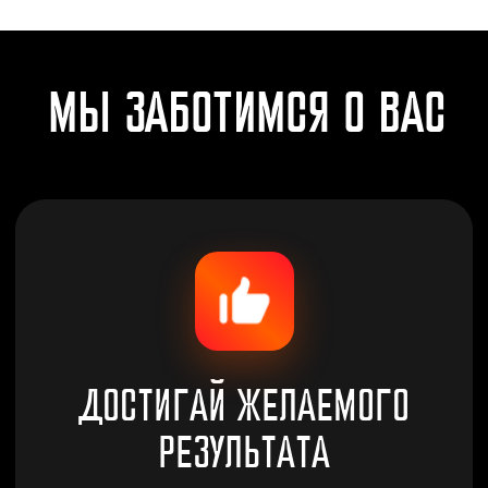
строжайший отбор. Любой из них
поможет вам достичь фигуры
мечты
ЭКОНОМЬ ДЕНЬГИ
Цены в наших фитнес-клубах
доступны абсолютно всем